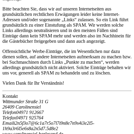
Bitte beachten Sie, dass wir auf unseren Internetseiten aus
grundsätzlichen rechtlichen Erwägungen leider keine Internet-
Adressen und/oder sogenannte „Links“ zulassen. So ein Link führt
grundsätzlich zu einer Einstufung als SPAM. Wir werden solche
Links allerdings neutralisieren und in den meisten Fällen sind
Einträge dann kein SPAM mehr und werden also im Nachhinein für
die Gästebücher freigegeben und dann auch angezeigt.
Offensichtliche Werbe-Einträge, die im Wesentlichen nur dazu
dienen sollen, auf andere Internetseiten aufmerksam zu machen bzw.
bei Suchmaschinen durch Links „Punkte zu machen“, werden
allerdings grundsätzlich nicht aktiviert. Solche Einträge behalten wir
uns vor, generell als SPAM zu behandeln und zu löschen.
Vielen Dank für Ihr Verständnis!
Kontakt
Wittmunder Straße 31 G
26409 Carolinensiel
Telefon
04971 912667
Telefax
04971 925764
Email
i
2
n
5
f
3
o
7
@
6
c
1
a
7
r
5
o
7
l
7
i
9
n
8
e
7
n
9
s
4
i
3
e
2
l
5
-
1
h
9
a
3
r
6
l
5
e
6
s
8
a
2
n
5
d
7
.
5
d
8
e
2
www.carolinensiel-harlesand.de